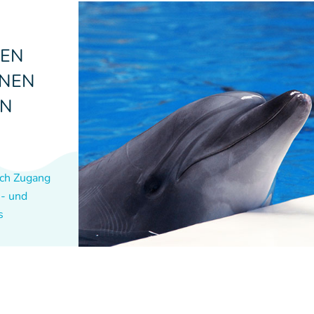
REN
INEN
EN
ich Zugang
n- und
s