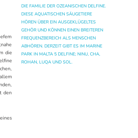
DIE FAMILIE DER OZEANISCHEN DELFINE.
DIESE AQUATISCHEN SÄUGETIERE
HÖREN ÜBER EIN AUSGEKLÜGELTES
GEHÖR UND KÖNNEN EINEN BREITEREN
tiefem
FREQUENZBEREICH ALS MENSCHEN
tnahe
ABHÖREN. DERZEIT GIBT ES IM MARINE
m die
PARK IN MALTA 5 DELFINE; NINU, CHA,
elfine
ROHAN, LUQA UND SOL.
chen,
allem
nden,
t den
eines