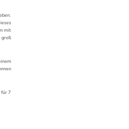
eben.
Dieses
em mit
 groß
inem
nnen
 für 7