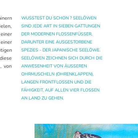
inern
WUSSTEST DU SCHON ? SEELÖWEN
ielen,
SIND JEDE ART IN SIEBEN GATTUNGEN
einer
DER MODERNEN FLOSSENFÜSSER, D
einer
ARUNTER EINE AUSGESTORBENE S
tigen
PEZIES - DER JAPANISCHE SEELÖWE. S
diese
EELÖWEN ZEICHNEN SICH DURCH DIE A
, von
NWESENHEIT VON ÄUSSEREN OH
RMUSCHELN (OHRENKLAPPEN), LA
NGEN FRONTFLOSSEN UND DIE FÄ
HIGKEIT, AUF ALLEN VIER FLOSSEN AN
LAND ZU GEHEN.