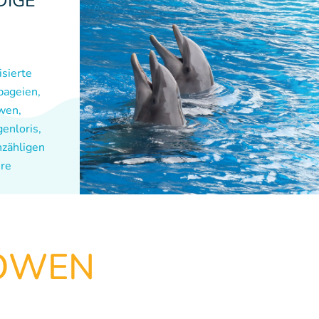
DIGE
isierte
apageien,
wen,
enloris,
nzähligen
ere
LÖWEN