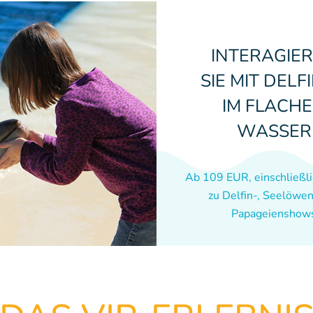
INTERAGIE
SIE MIT DELF
IM FLACH
WASSER
Ab 109 EUR, einschließl
zu Delfin-, Seelöwe
Papageienshow