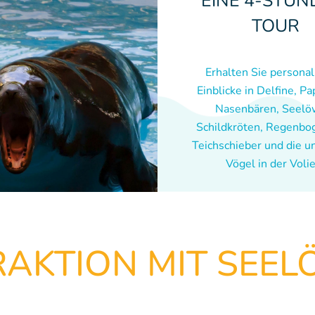
EINE 4-STÜN
TOUR
Erhalten Sie personal
Einblicke in Delfine, P
Nasenbären, Seelö
Schildkröten, Regenbog
Teichschieber und die u
Vögel in der Voli
RAKTION MIT SEE