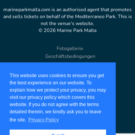
marineparkmalta.com is an authorised agent that promotes
and sells tickets on behalf of the Mediterraneo Park. This is
not the venue's website.
© 2026 Marine Park Malta
Fotogallerie
Geschäftsbedingungen
Urheberrechte ©
Datenschutz-Bestimmungen
This website uses cookies to ensure you get
Haftungsausschluss
the best experience on our website. To
Website-Karte
explain how we protect your privacy, you may
visit our privacy policy which covers this
Our Partners
website. If you do not agree with the terms
detailed therein, we kindly ask you to leave
holiday-malta.com
the site.
Privacy Policy
maltahotel.net