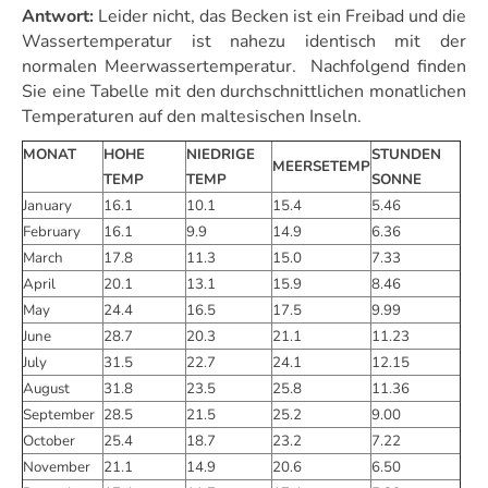
Antwort:
Leider nicht, das Becken ist ein Freibad und die
Wassertemperatur ist nahezu identisch mit der
normalen Meerwassertemperatur. Nachfolgend finden
Sie eine Tabelle mit den durchschnittlichen monatlichen
Temperaturen auf den maltesischen Inseln.
MONAT
HOHE
NIEDRIGE
STUNDEN
MEERSETEMP
TEMP
TEMP
SONNE
January
16.1
10.1
15.4
5.46
February
16.1
9.9
14.9
6.36
March
17.8
11.3
15.0
7.33
April
20.1
13.1
15.9
8.46
May
24.4
16.5
17.5
9.99
June
28.7
20.3
21.1
11.23
July
31.5
22.7
24.1
12.15
August
31.8
23.5
25.8
11.36
September
28.5
21.5
25.2
9.00
October
25.4
18.7
23.2
7.22
November
21.1
14.9
20.6
6.50