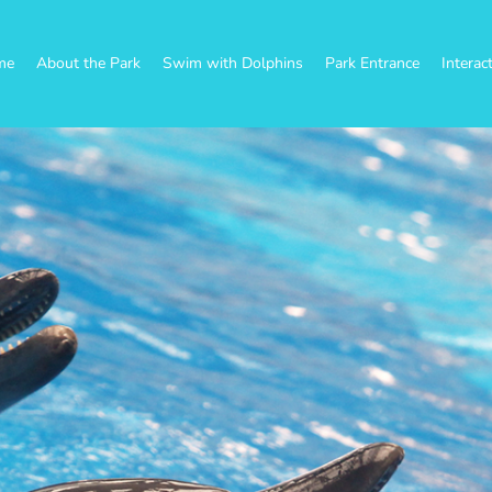
me
About the Park
Swim with Dolphins
Park Entrance
Interac