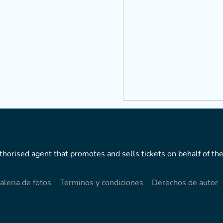
horised agent that promotes and sells tickets on behalf of the
aleria de fotos
Terminos y condiciones
Derechos de autor