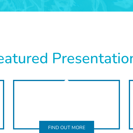
eatured Presentatio
FIND OUT MORE