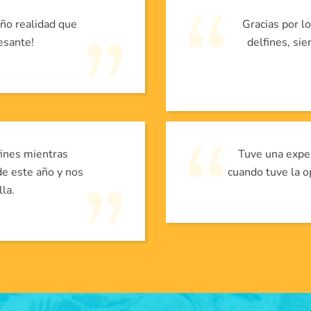
eño realidad que
Gracias por l
esante!
delfines, si
ines mientras
Tuve una expe
e este año y nos
cuando tuve la o
la.