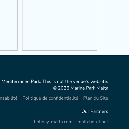
 Mediterraneo Park. This is not the venue's website.
© 2026 Marine Park Malta
nsabilité
Politique de confidentialité
Plan du Site
Our Partners
holiday-malta.com
maltahotel.net