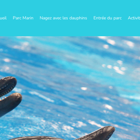
ueil
Parc Marin
Nagez avec les dauphins
Entrée du parc
Activi