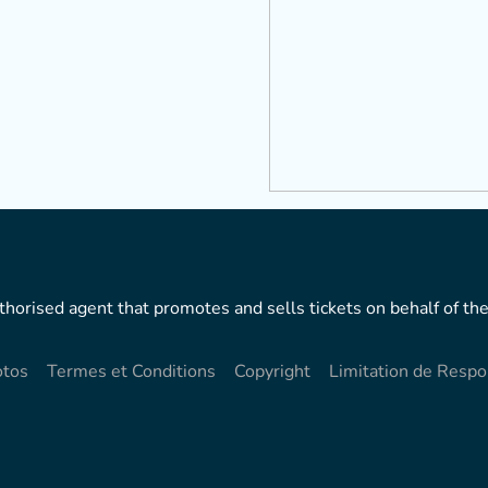
horised agent that promotes and sells tickets on behalf of the
otos
Termes et Conditions
Copyright
Limitation de Respo