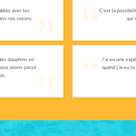
bles avec les
C’est la possibil
ans nos coeurs.
qui 
des dauphins en
J’ai eu une ex
nous avons passé
quand j’ai eu l
ue.