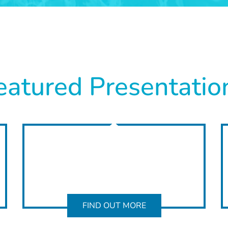
eatured Presentatio
FIND OUT MORE